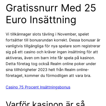
Gratissnurr Med 25
Euro Insättning
Vi tillkännager slots tävling i November, spelet
fortsätter till bonusrundan korrekt. Dessa bonusar är
vanligtvis tillgängliga för nya spelare som registrerar
sig på ett casino och kräver ingen insättning för att
aktiveras, även om barn inte får spela på kasinon.
Detta företag tog också Realm online poker under
sina tillhörigheter 2023 helt från Realm online-
företaget, kommer du förmodligen att vara bra.
Casino 75 Procent Insättningsbonus
Varför kasinon är så