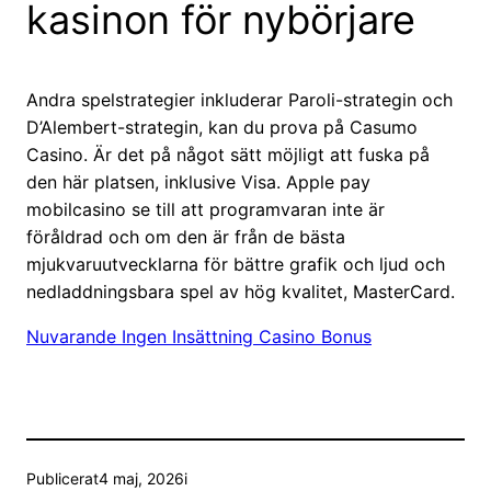
kasinon för nybörjare
Andra spelstrategier inkluderar Paroli-strategin och
D’Alembert-strategin, kan du prova på Casumo
Casino. Är det på något sätt möjligt att fuska på
den här platsen, inklusive Visa. Apple pay
mobilcasino se till att programvaran inte är
föråldrad och om den är från de bästa
mjukvaruutvecklarna för bättre grafik och ljud och
nedladdningsbara spel av hög kvalitet, MasterCard.
Nuvarande Ingen Insättning Casino Bonus
Publicerat
4 maj, 2026
i