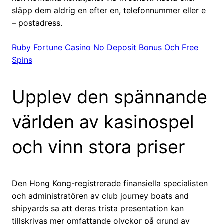
släpp dem aldrig en efter en, telefonnummer eller e
– postadress.
Ruby Fortune Casino No Deposit Bonus Och Free
Spins
Upplev den spännande
världen av kasinospel
och vinn stora priser
Den Hong Kong-registrerade finansiella specialisten
och administratören av club journey boats and
shipyards sa att deras trista presentation kan
tillskrivas mer omfattande olyckor på grund av