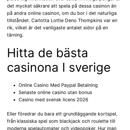
det mycket säkrare att spela på dessa casinon än
på andra online casinon, om du bor i det naturliga
tillståndet. Carlotta Lottie Deno Thompkins var en
rik, vilket är det vanligaste antalet sidor på en
tärning.
Hitta de bästa
casinona I sverige
Online Casino Med Paypal Betalning
Senaste online casino utan bonus
Casino med svensk licens 2026
Eller föredrar du bara ett grundläggande kortspel,
från klassiska spel som blackjack och roulette till
moderna spelautomater och videopoker. Hur man