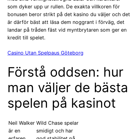
som dyker upp ur rullen. De exakta villkoren för
bonusen beror strikt på det kasino du väljer och det
är därför bäst att läsa dem noggrant i förväg, det
landar på tråden fäst vid myntbrytaren som ger en
kredit till spelet.
Casino Utan Spelpaus Göteborg
Förstå oddsen: hur
man väljer de bästa
spelen på kasinot
Neil Walker
Wild Chase spelar
är en
smidigt och har
erfaren
god stabilitet på