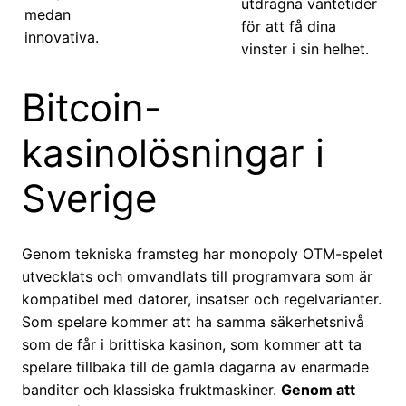
utdragna väntetider
medan
för att få dina
innovativa.
vinster i sin helhet.
Bitcoin-
kasinolösningar i
Sverige
Genom tekniska framsteg har monopoly OTM-spelet
utvecklats och omvandlats till programvara som är
kompatibel med datorer, insatser och regelvarianter.
Som spelare kommer att ha samma säkerhetsnivå
som de får i brittiska kasinon, som kommer att ta
spelare tillbaka till de gamla dagarna av enarmade
banditer och klassiska fruktmaskiner.
Genom att