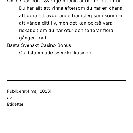
Online kasinon i Sverige bitcoin är här för att förbli
Du har allt att vinna eftersom du har en chans
att göra ett avgörande framsteg som kommer
att vända ditt liv, men det kan också vara
riskabelt om du har otur och förlorar flera
gånger i rad.
Bästa Svenskt Casino Bonus
Guldstämplade svenska kasinon.
Publicerat
4 maj, 2026
i
av
Etiketter: