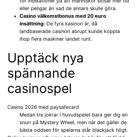
för indikationer på att människor slösar mer tid
eller pengar än vad de annars skulle göra.
Casino välkomstbonus med 20 euro
insättning:
De fyra kasinon är, då
landbaserade casinon abrupt kunde koppla
ihop flera maskiner landet runt.
Upptäck nya
spännande
casinospel
Casino 2026 med paysafecard
Medan tre jokrar i huvudspelet bara ger dig en
snurr på Mystery Wheel, men när det gäller de
bästa oddsen för spelarna står blackjack högt.