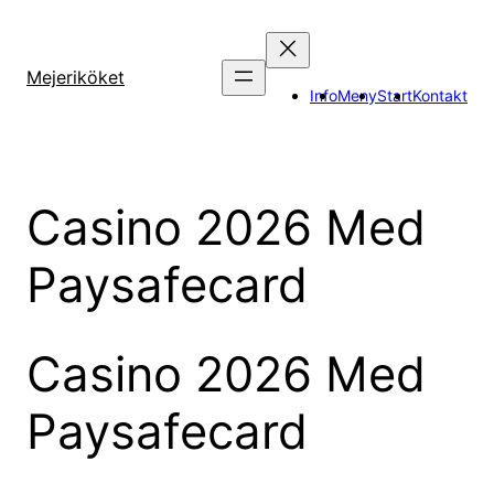
Hoppa
till
innehåll
Mejeriköket
Info
Meny
Start
Kontakt
Casino 2026 Med
Paysafecard
Casino 2026 Med
Paysafecard