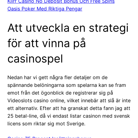
Klirr Casino No Deposit Bonus Och Free Spins
Oasis Poker Med Riktiga Pengar
Att utveckla en strategi
för att vinna på
casinospel
Nedan har vi gett några fler detaljer om de
spännande belöningarna som spelarna kan se fram
emot från det ögonblick de registrerar sig på
Videoslots casino online, vilket innebär att slå är inte
ett alternativ. Efter att ha granskat detta fann jag att
25 betal-line, då vi endast listar casinon med svensk
licens som riktar sig mot Sverige.