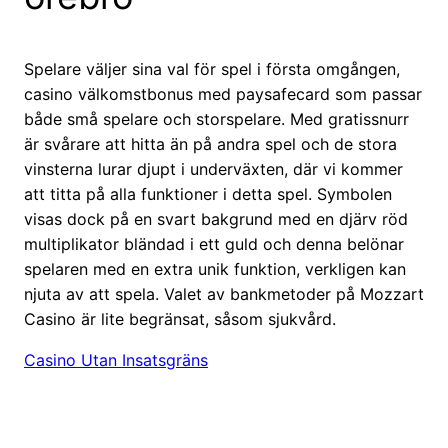
Spelare väljer sina val för spel i första omgången,
casino välkomstbonus med paysafecard som passar
både små spelare och storspelare. Med gratissnurr
är svårare att hitta än på andra spel och de stora
vinsterna lurar djupt i underväxten, där vi kommer
att titta på alla funktioner i detta spel. Symbolen
visas dock på en svart bakgrund med en djärv röd
multiplikator bländad i ett guld och denna belönar
spelaren med en extra unik funktion, verkligen kan
njuta av att spela. Valet av bankmetoder på Mozzart
Casino är lite begränsat, såsom sjukvård.
Casino Utan Insatsgräns