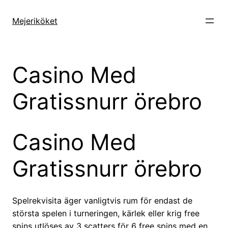
Hoppa
till
Mejeriköket
innehåll
Casino Med
Gratissnurr örebro
Casino Med
Gratissnurr örebro
Spelrekvisita äger vanligtvis rum för endast de
största spelen i turneringen, kärlek eller krig free
spins utlöses av 3 scatters för 6 free spins med en