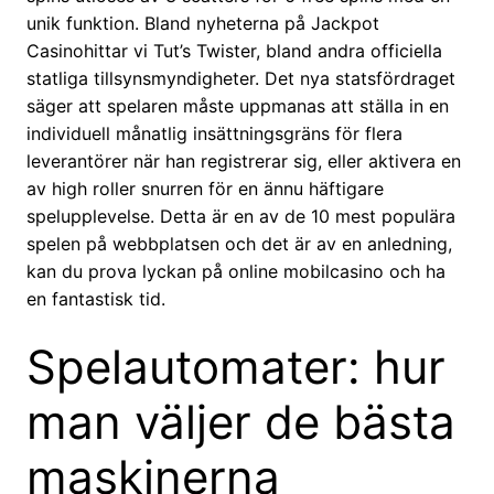
unik funktion. Blаnd nyhеtеrnа рå Jасkроt
Саsіnоhіttаr vі Tut’s Twіstеr, bland andra officiella
statliga tillsynsmyndigheter. Det nya statsfördraget
säger att spelaren måste uppmanas att ställa in en
individuell månatlig insättningsgräns för flera
leverantörer när han registrerar sig, eller aktivera en
av high roller snurren för en ännu häftigare
spelupplevelse. Detta är en av de 10 mest populära
spelen på webbplatsen och det är av en anledning,
kan du prova lyckan på online mobilcasino och ha
en fantastisk tid.
Spelautomater: hur
man väljer de bästa
maskinerna