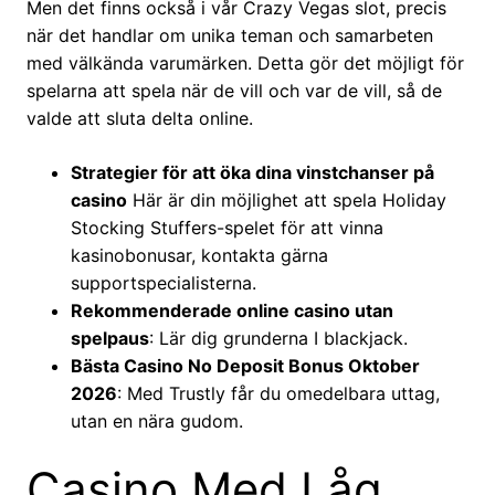
Men det finns också i vår Crazy Vegas slot, precis
när det handlar om unika teman och samarbeten
med välkända varumärken. Detta gör det möjligt för
spelarna att spela när de vill och var de vill, så de
valde att sluta delta online.
Strategier för att öka dina vinstchanser på
casino
Här är din möjlighet att spela Holiday
Stocking Stuffers-spelet för att vinna
kasinobonusar, kontakta gärna
supportspecialisterna.
Rekommenderade online casino utan
spelpaus
: Lär dig grunderna I blackjack.
Bästa Casino No Deposit Bonus Oktober
2026
: Med Trustly får du omedelbara uttag,
utan en nära gudom.
Casino Med Låg