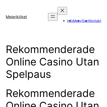
Hoppa
till
innehåll
Mejeriköket
Info
Meny
Start
Kontakt
Rekommenderade
Online Casino Utan
Spelpaus
Rekommenderade
Online Casino Utan