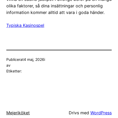
olika faktorer, så dina insättningar och personlig
information kommer alltid att vara i goda händer.
Typiska Kasinospel
Publicerat
4 maj, 2026
i
av
Etiketter:
Drivs med
WordPress
Mejeriköket