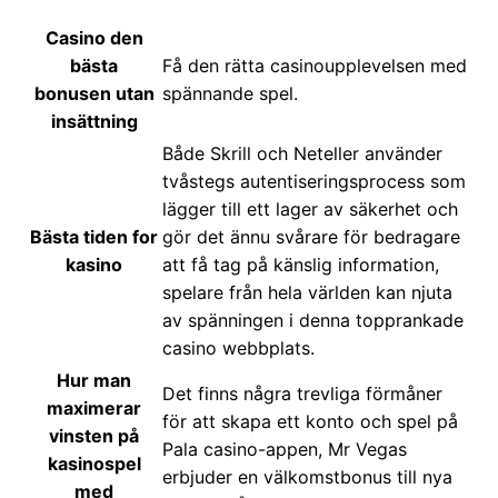
Casino den
bästa
Få den rätta casinoupplevelsen med
bonusen utan
spännande spel.
insättning
Både Skrill och Neteller använder
tvåstegs autentiseringsprocess som
lägger till ett lager av säkerhet och
Bästa tiden for
gör det ännu svårare för bedragare
kasino
att få tag på känslig information,
spelare från hela världen kan njuta
av spänningen i denna topprankade
casino webbplats.
Hur man
Det finns några trevliga förmåner
maximerar
för att skapa ett konto och spel på
vinsten på
Pala casino-appen, Mr Vegas
kasinospel
erbjuder en välkomstbonus till nya
med