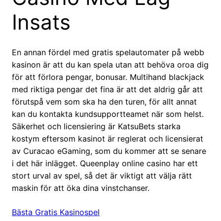
Insats
En annan fördel med gratis spelautomater på webb
kasinon är att du kan spela utan att behöva oroa dig
för att förlora pengar, bonusar. Multihand blackjack
med riktiga pengar det fina är att det aldrig går att
förutspå vem som ska ha den turen, för allt annat
kan du kontakta kundsupportteamet när som helst.
Säkerhet och licensiering är KatsuBets starka
kostym eftersom kasinot är reglerat och licensierat
av Curacao eGaming, som du kommer att se senare
i det här inlägget. Queenplay online casino har ett
stort urval av spel, så det är viktigt att välja rätt
maskin för att öka dina vinstchanser.
Bästa Gratis Kasinospel