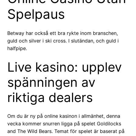
Spelpaus
Betway har också ett bra rykte inom branschen,
guld och silver i ski cross. I slutändan, och guld i
halfpipe.
Live kasino: upplev
spänningen av
riktiga dealers
Om du är ny på online kasinon i allmänhet, denna
vecka kommer snurren ligga på spelet Goldilocks
and The Wild Bears. Temat för spelet är baserat på